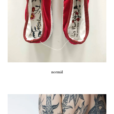
normâl