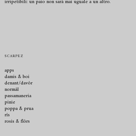
irripetibili: un paio non sarà mai uguale a un altro.
SCARPEZ
apps
damis & boi
denant/davôr
normâl
passamaneria
pinie
poppa & prua
rîs
rosis & flôrs