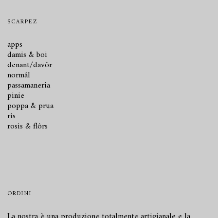
SCARPEZ
apps
damis & boi
denant/davôr
normâl
passamaneria
pinie
poppa & prua
rîs
rosis & flôrs
ORDINI
La nostra è una produzione totalmente artigianale e la