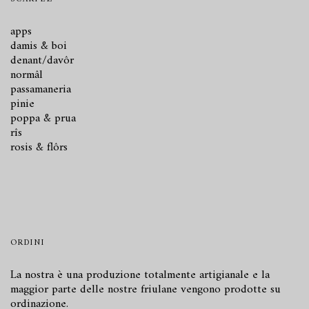
apps
damis & boi
denant/davôr
normâl
passamaneria
pinie
poppa & prua
rîs
rosis & flôrs
ORDINI
La nostra è una produzione totalmente artigianale e la
maggior parte delle nostre friulane vengono prodotte su
ordinazione.